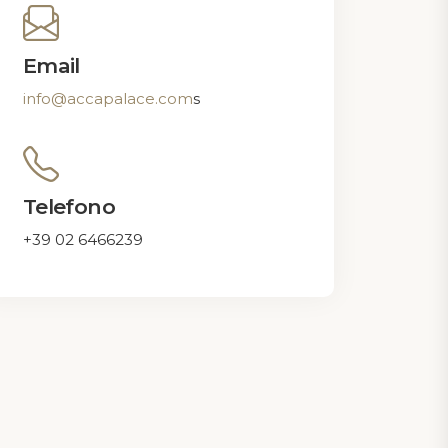
Explore
Email
info@accapalace.com
s
Home
Camere
Sale Riunioni
Servizi
Telefono
Dove siamo
Galleria
+39 02 6466239