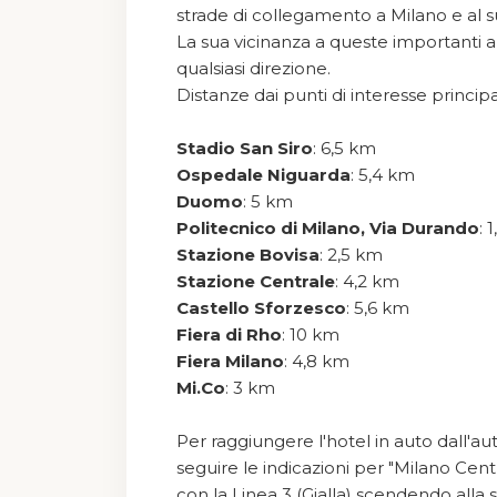
strade di collegamento a Milano e al s
La sua vicinanza a queste importanti a
Contacts
qualsiasi direzione.
Distanze dai punti di interesse principal
ACCA Palace Hotel
Via Giovanni Nicotera, 9 20161
Stadio San Siro
: 6,5 km
Milano
Ospedale Niguarda
: 5,4 km
Duomo
: 5 km
info@accapalace.com
Politecnico di Milano, Via Durando
: 
+39 02 6466 239
Stazione Bovisa
: 2,5 km
Stazione Centrale
: 4,2 km
Castello Sforzesco
: 5,6 km
Fiera di Rho
: 10 km
Fiera Milano
: 4,8 km
Mi.Co
: 3 km
Per raggiungere l'hotel in auto dall'a
seguire le indicazioni per "Milano Centr
con la Linea 3 (Gialla) scendendo all