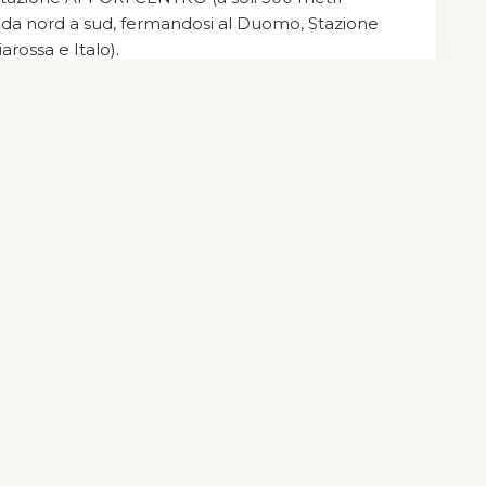
ht
AA Hotels
| MAC 10 Srl Partita Iva e Codice Fiscale 06747950969 | 
no da nord a sud, fermandosi al Duomo, Stazione
arossa e Italo).