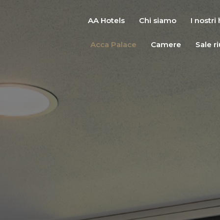
AA Hotels
Chi siamo
I nostri
Acca Palace
Camere
Sale r