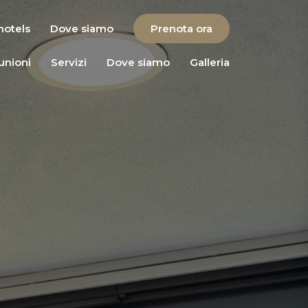
 hotels
Dove siamo
Prenota ora
iunioni
Servizi
Dove siamo
Galleria