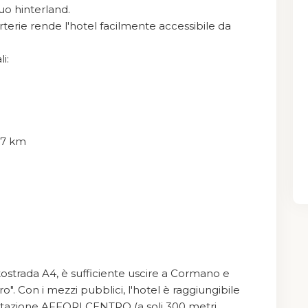
uo hinterland.
rterie rende l'hotel facilmente accessibile da
i:
1,7 km
utostrada A4, è sufficiente uscire a Cormano e
o". Con i mezzi pubblici, l'hotel è raggiungibile
a stazione AFFORI CENTRO (a soli 300 metri