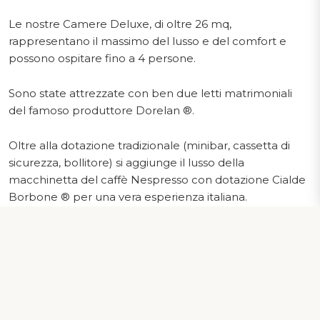
Le nostre Camere Deluxe, di oltre 26 mq,
rappresentano il massimo del lusso e del comfort e
possono ospitare fino a 4 persone.
Sono state attrezzate con ben due letti matrimoniali
del famoso produttore Dorelan ®.
Oltre alla dotazione tradizionale (minibar, cassetta di
sicurezza, bollitore) si aggiunge il lusso della
macchinetta del caffè Nespresso con dotazione Cialde
Borbone ® per una vera esperienza italiana.
Le TV Samsung ® da 50 pollici offrono un
intrattenimento eccellente fornendo ampi contenuti
anche internazionali.
I bagni, ampissimi (oltre 5 mq) e moderni, sono dotati di
maxi docce walk-in (120 cm x 80 cm).