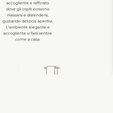
Dove siamo
accogliente e raffinato
Galleria
dove gli ospiti possono
rilassarsi e distendersi,
gustando deliziosi aperitivi.
L'ambiente elegante e
accogliente vi farà sentire
come a casa.
SDI KRRH6B9
er
Servizio Massaggi
Servizio Massaggi
to,
direttamente in Camera
del