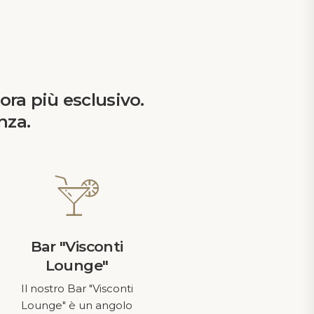
cora più esclusivo.
nza.
Explore
Home
Bar "Visconti
Camere
Lounge"
Meeting room
Il nostro Bar "Visconti
Servizi
Lounge" è un angolo