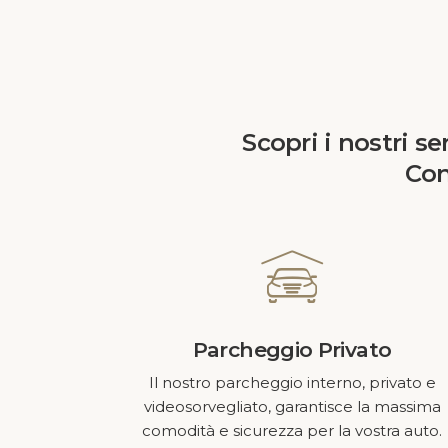
Scopri i nostri se
Con
Contacts
Acca Sporting Milano
Parcheggio Privato
Via Sporting Mirasole, 56 20090
Il nostro parcheggio interno, privato e
Noverasco di Opera, Milano
videosorvegliato, garantisce la massima
comodità e sicurezza per la vostra auto.
info@accasporting.com