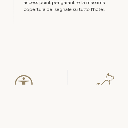
access point per garantire la massima
copertura del segnale su tutto l’hotel.
ht
AA Hotels
| MAC 10 Srl Partita Iva e Codice Fiscale 06747950969 | 
ervizio Baby Sitter
Servizio Dog Sitt
Babysitter qualificate si
Servizio di dog sitting
enderanno cura dei vostri
flessibile e personalizza
bambini.
adattato alle esigenze 