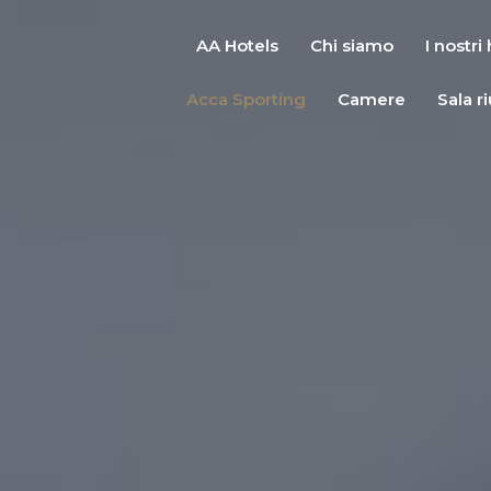
AA Hotels
Chi siamo
I nostri
Acca Sporting
Camere
Sala r