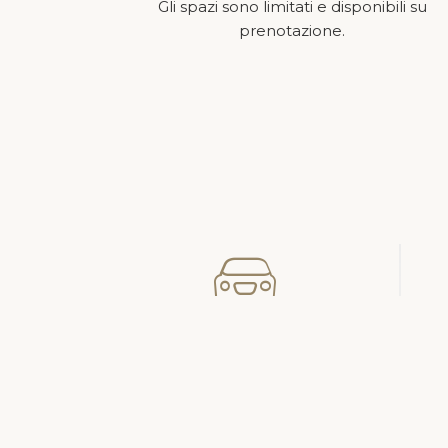
Gli spazi sono limitati e disponibili su
+39 02 92958581
prenotazione.
© Copyrig
Transfer
S
Transfer con Auto NCC o
Minivan (fino a 7 persone)
pr
per aeroporti, Fiere, Stadio